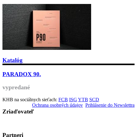
Katalóg
PARADOX 90.
vypredané
KHB na sociálnych sieťach:
FCB
ISG
YTB
SCD
Ochrana osobných údajov
Prihlásenie do Newslettra
Zriaďovateľ
Partneri