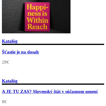
Katalóg
Šťastie je na dosah
29€
Katalóg
A JE TU ZAS? Slovenský štát v súčasnom umení
8€