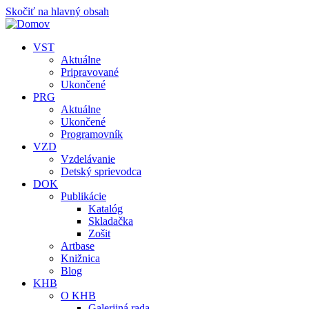
Skočiť na hlavný obsah
VST
Aktuálne
Pripravované
Ukončené
PRG
Aktuálne
Ukončené
Programovník
VZD
Vzdelávanie
Detský sprievodca
DOK
Publikácie
Katalóg
Skladačka
Zošit
Artbase
Knižnica
Blog
KHB
O KHB
Galerijná rada