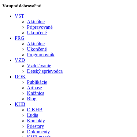
Vstupné dobrovoľné
VST
Aktuálne
Pripravované
Ukončené
PRG
Aktuálne
Ukončené
Programovník
VZD
Vzdelávanie
Detský sprievodca
DOK
Publikácie
Artbase
Knižnica
Blog
KHB
O KHB
Ľudia
Kontakty
Priestory
Dokumenty