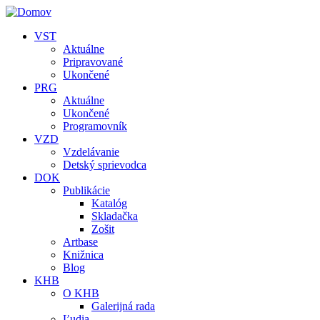
Skočiť na hlavný obsah
VST
Aktuálne
Pripravované
Ukončené
PRG
Aktuálne
Ukončené
Programovník
VZD
Vzdelávanie
Detský sprievodca
DOK
Publikácie
Katalóg
Skladačka
Zošit
Artbase
Knižnica
Blog
KHB
O KHB
Galerijná rada
Ľudia