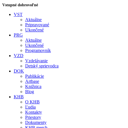
Vstupné dobrovoľné
VST
Aktuálne
Pripravované
Ukončené
PRG
Aktuálne
Ukončené
Programovník
VZD
Vzdelávanie
Detský sprievodca
DOK
Publikácie
Artbase
Knižnica
Blog
KHB
O KHB
Ľudia
Kontakty
Priestory
Dokumenty
KHB merch