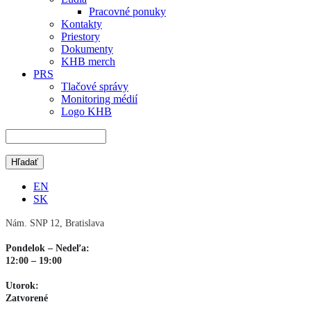
Pracovné ponuky
Kontakty
Priestory
Dokumenty
KHB merch
PRS
Tlačové správy
Monitoring médií
Logo KHB
EN
SK
Nám. SNP 12, Bratislava
Pondelok – Nedeľa:
12:00 – 19:00
Utorok:
Zatvorené