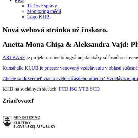
PRS
Tlačové správy
Monitoring médií
Logo KHB
Nová webová stránka už čoskoro.
Anetta Mona Chişa & Aleksandra Vajd: P
ARTBASE
je projekt on-line bilingválnej databázy súčasného slov
Kunsthalle KLUB je priestor venovaný vzdelávaniu v oblasti súčasné
Chcete sa dozvedieť viac o svete súčasného umenia? Vzdelávacie pr
KHB na sociálnych sieťach:
FCB
ISG
YTB
SCD
Zriaďovateľ