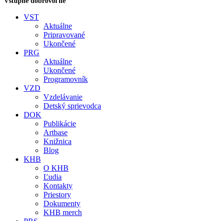
Vstupné dobrovoľné
VST
Aktuálne
Pripravované
Ukončené
PRG
Aktuálne
Ukončené
Programovník
VZD
Vzdelávanie
Detský sprievodca
DOK
Publikácie
Artbase
Knižnica
Blog
KHB
O KHB
Ľudia
Kontakty
Priestory
Dokumenty
KHB merch