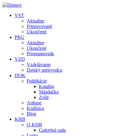
Skočiť na hlavný obsah
VST
Aktuálne
Pripravované
Ukončené
PRG
Aktuálne
Ukončené
Programovník
VZD
Vzdelávanie
Detský sprievodca
DOK
Publikácie
Katalóg
Skladačka
Zošit
Artbase
Knižnica
Blog
KHB
O KHB
Galerijná rada
Ľudia