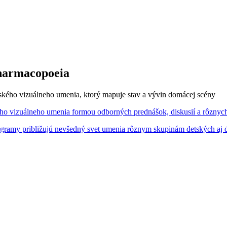
harmacopoeia
enského vizuálneho umenia, ktorý mapuje stav a vývin domácej scény
ho vizuálneho umenia formou odborných prednášok, diskusií a rôznych
ogramy približujú nevšedný svet umenia rôznym skupinám detských aj 