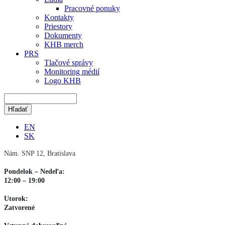
Pracovné ponuky
Kontakty
Priestory
Dokumenty
KHB merch
PRS
Tlačové správy
Monitoring médií
Logo KHB
EN
SK
Nám. SNP 12, Bratislava
Pondelok – Nedeľa:
12:00 – 19:00
Utorok:
Zatvorené