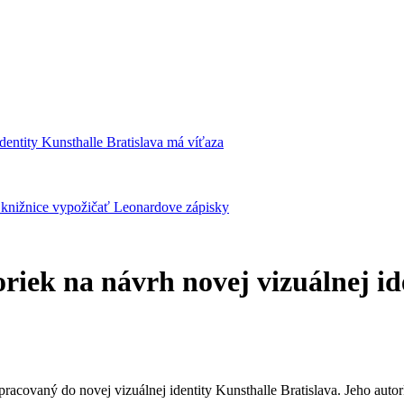
identity Kunsthalle Bratislava má víťaza
j knižnice vypožičať Leonardove zápisky
oriek na návrh novej vizuálnej i
racovaný do novej vizuálnej identity Kunsthalle Bratislava. Jeho auto