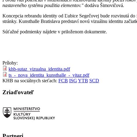
nastaveného systému použitia elementov."
dodáva Šimovičová
.
Koncepcia rebrandu identity od Ľubice Segečovej bude rozvinutá do 
stránky. Kunsthalle Bratislava predstaví novú vizuálnu identitu začia
Súťažné podmienky nájdete v priloženom dokumente.
Prílohy:
khb-sutaz_vizualna_identita.pdf
ts_-_nova_identita_kunsthalle_-_vitaz.pdf
KHB na sociálnych sieťach:
FCB
ISG
YTB
SCD
Zriaďovateľ
Partneri