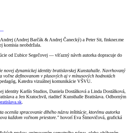
 & Andrej (Andrej Barčák & Andrej Čanecký) a Peter Sit, finkner.me
j komisia neobdržala.
itúcie od Ľubice Segečovej — víťazný návrh autorka dopracuje do
ie novej dynamickej identity bratislavskej Kunstahalle. Navrhovaný
sma voľne definovanom v plusových aj v mínusových hodnotách
 a pedagóg, Katedra vizuálnej komunikácie VŠVU.
nej identity Karlín Studios, Daniela Dostálková a Linda Dostálková,
ratislava a Jen Kratochvil, riaditeľ Kunsthalle Bratislava. Odborným
atislava.sk
.
ta ocenila spracovanie dlhého názvu inštitúcie, ktorému autorka
slova každom voľnom priestore."
hovorí Eva Šimovičová, grafická
 grafických prvkov, animovaním samotného názvu, alebo ohýbaním