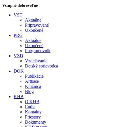
Vstupné dobrovoľné
VST
Aktuálne
Pripravované
Ukončené
PRG
Aktuálne
Ukončené
Programovník
VZD
Vzdelávanie
Detský sprievodca
DOK
Publikácie
Artbase
Knižnica
Blog
KHB
O KHB
Ľudia
Kontakty
Priestory
Dokumenty