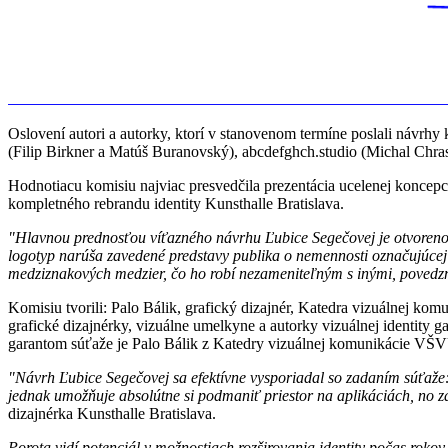
Oslovení autori a autorky, ktorí v stanovenom termíne poslali návrhy
(Filip Birkner a Matúš Buranovský), abcdefghch.studio (Michal Chr
Hodnotiacu komisiu najviac presvedčila prezentácia ucelenej koncepc
kompletného rebrandu identity Kunsthalle Bratislava.
"Hlavnou prednosťou víťazného návrhu Ľubice Segečovej je otvorenosť,
logotyp narúša zavedené predstavy publika o nemennosti označujúcej
medziznakových medzier, čo ho robí nezameniteľným s inými, poved
Komisiu tvorili: Palo Bálik, grafický dizajnér, Katedra vizuálnej ko
grafické dizajnérky, vizuálne umelkyne a autorky vizuálnej identity g
garantom súťaže je Palo Bálik z Katedry vizuálnej komunikácie VŠ
"Návrh Ľubice Segečovej sa efektívne vysporiadal so zadaním súťaže:
jednak umožňuje absolútne si podmaniť priestor na aplikáciách, no 
dizajnérka Kunsthalle Bratislava.
Porota vidí potenciál v možnostiach rozširovania identity počas rok