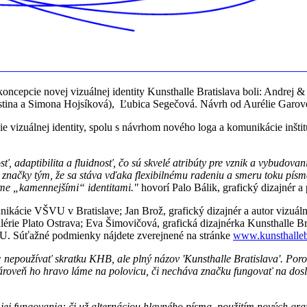
 koncepcie novej vizuálnej identity Kunsthalle Bratislava boli: Andrej
astina a Simona Hojsíková), Ľubica Segečová. Návrh od Aurélie Garove
ie vizuálnej identity, spolu s návrhom nového loga a komunikácie inšt
 adaptibilita a fluidnosť, čo sú skvelé atribúty pre vznik a vybudovan
 značky tým, že sa stáva vďaka flexibilnému radeniu a smeru toku pí
zme „kamennejšími“ identitami."
hovorí Palo Bálik, grafický dizajnér
munikácie VŠVU v Bratislave; Jan Brož, grafický dizajnér a autor vizuál
alérie Plato Ostrava; Eva Šimovičová, grafická dizajnérka Kunsthalle B
VU. Súťažné podmienky nájdete zverejnené na stránke
www.kunsthallebr
 nepoužívať skratku KHB, ale plný názov 'Kunsthalle Bratislava'. Poro
zároveň ho hravo láme na polovicu, či necháva značku fungovať na do
ov jej fungovania: či už alternáciou hlavného písma, použitím nových