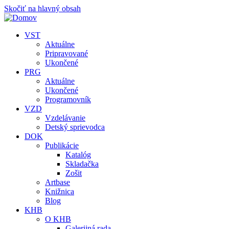
Skočiť na hlavný obsah
VST
Aktuálne
Pripravované
Ukončené
PRG
Aktuálne
Ukončené
Programovník
VZD
Vzdelávanie
Detský sprievodca
DOK
Publikácie
Katalóg
Skladačka
Zošit
Artbase
Knižnica
Blog
KHB
O KHB
Galerijná rada