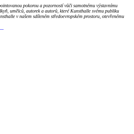
vypointovanou pokorou a pozorností vůči samotnému výstavnímu
lkyň, umělců, autorek a autorů, které Kunsthalle svému publiku
a kunsthalle v našem sdíleném středoevropském prostoru, otevřenému