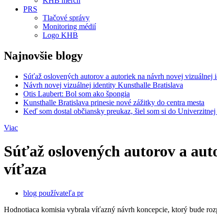
KHB merch
PRS
Tlačové správy
Monitoring médií
Logo KHB
Najnovšie blogy
Súťaž oslovených autorov a autoriek na návrh novej vizuálnej 
Návrh novej vizuálnej identity Kunsthalle Bratislava
Otis Laubert: Bol som ako špongia
Kunsthalle Bratislava prinesie nové zážitky do centra mesta
Keď som dostal občiansky preukaz, šiel som si do Univerzitne
Viac
Súťaž oslovených autorov a aut
víťaza
blog používateľa pr
Hodnotiaca komisia vybrala víťazný návrh koncepcie, ktorý bude rozp