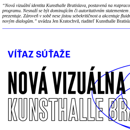
“Nová vizuální identita Kunsthalle Bratislava, postavená na rozpra
programu. Nesnaží se být dominujícím či autoritativním statementem g
prezentuje. Zároveň v sobě nese jistou sebekritičnost a akcentuje flu
novým dialogům.”
uvádza Jen Kratochvil, riaditeľ Kunsthalle Bratisl