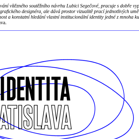
cování vítězného soutěžního návrhu Lubici Segečové, pracuje s dobře 
rafického designéra, ale dává prostor vizualitě prací jednotlivých umě
idnost a konstatní hledání vlastní institucionální identity jedné z mnoh
ava.