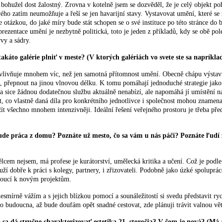
v je bohužel dost žalostný. Zrovna v kotelně jsem se dozvěděl, že je celý obje
ového zatím neumožňuje a řeší se jen havarijní stavy. Vystavovat umění, které s
 otázkou, do jaké míry bude stát schopen se o své instituce po této stránce do 
entace umění je nezbytně politická, toto je jeden z příkladů, kdy se obě pole
vy a sádry.
to galérie plniť v meste? (V ktorých galériách vo svete ste sa napríklad 
ovlivňuje mnohem víc, než jen samotná přítomnost umění. Obecně chápu výstavní 
mu, přepnout na jinou vlnovou délku. K tomu pomáhají jednoduché strategie ja
 sice žádnou dodatečnou službu aktuálně nenabízí, ale napomáhá jí umístění na
slet, co vlastně daná díla pro konkrétního jednotlivce i společnost mohou znam
 všechno mnohem intenzivněji. Ideální řešení veřejného prostoru je třeba pře
 bude práca z domu? Poznáte už mesto, čo sa vám u nás páči? Poznáte ľudí
sem, má profese je kurátorství, umělecká kritika a učení. Což je podle mě i
í dobře k práci s kolegy, partnery, i zřizovateli. Podobně jako úzké spoluprác
edoucí k novým projektům.
nesmírně vážím a s jejich blízkou pomocí a sounáležitostí si svedu představit 
budoucna, až bude doufám opět snadné cestovat, zde plánuji trávit valnou větši
ko sa dá stručne charakterizovať estetika 21. storočia? V čom je nová? (M