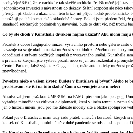
neobyčejné štěstí, že se nachází v tak skvělé architektuře. Nicméně její sta
jednorázovou investici s návratností do dekády. Státní rozpočet ale něco tak
přesným příkladem a ukazatelem této krize, mi přijde hodně problematické. Je
umožňují pouhé kosmetické krátkodobé úpravy. Pokud jsem předem řekl, že prez
standardů současných podmínek vystavování, bude to chtít víc, než trochu bar
Čo by ste chceli v Kunsthalle divákom najmä ukázať? Akú úlohu majú taká
Prožitek z dobře fungujícího muzea, výstavního prostoru nebo galerie často 
navazuje na svoje okolí a nabízí možnost se zklidnit z běžného denního ryt
odpočinutí a strávení prožitých impulsů z vystaveného umění. Kunsthalle sama
s přáteli, se kterými jste výstavu prožili nebo se jen tiše rozkoukat a promy
Central Parkem, když vyjdete z Guggenheim, máte automaticky možnost prožít
znevýhodněné.
Povedzte niečo o vašom živote: Budete v Bratislave aj bývať? Alebo to
predstavami ste išli na túto školu? Čomu sa venujete ako umelec?
Absolvoval jsem pražskou UMPRUM, na FAMU působím jako pedagog. Umělcem nej
vyžaduje mimořádnou citlivost a diplomacii, která v jiném tempu a rytmu slouž
jen o historii umění, jsou pro mě důležité modely žité a blízké spolupráce v
Pokud jde o Bratislavu, mám tady řadu přátel, umělců i kurátorů, kterých si 
kousek od Kunsthalle, a minimálně v době pandemie se odsud asi nepohnu. Do 
Na Katedre fotografie vediete spolu s kolegom Ateliér novej estetiky. A