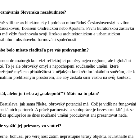
z poznávania Slovenska nezabudnete?
ečně sdílíme architektonicky i polohou mimořádný Československý pavilon.
ou Daučíkovou, Borisem Ondreičkou nebo Apartem. První kurátorskou zastávku
a mě vždy fascinovala svoji širokou architektonickou a urbanistickou
zuálního i obsahového formování společnosti.
alebo bolo miesto riaditeľa pre vás prekvapením?
snou dramaturgickou vizi reflektující poměry nejen regionu, ale i globální
ické. To je ale obrovský omyl a nepochopení současného umění, které
samozřejmě myšlena přináležitost k nějakým konkrétním lokálním směrům, ale k
nálním přehlíženým prostorem, ale aby získala širší vazbu na svůj kontext,
nciál, alebo ju treba aj „nakopnúť“? Máte na to plán?
ratislava, jak sama říkáte, obrovský potenciál má. Což je vidět na fungování
ciálních partnerů. A právě partnerství a spolupráce je bezesporu klíč jak se
í. Bez spolupráce se dnes současné umění produkovat ani prezentovat nedá.
e využiť jej priestory vo vnútri?
erné, bohužel pro veřejnost zatím nepřístupné terasy objektu. Kunsthalle má