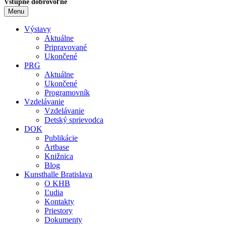
Vstupné dobrovoľné
Menu
Výstavy
Aktuálne
Pripravované
Ukončené
PRG
Aktuálne
Ukončené
Programovník
Vzdelávanie
Vzdelávanie
Detský sprievodca
DOK
Publikácie
Artbase
Knižnica
Blog
Kunsthalle Bratislava
O KHB
Ľudia
Kontakty
Priestory
Dokumenty