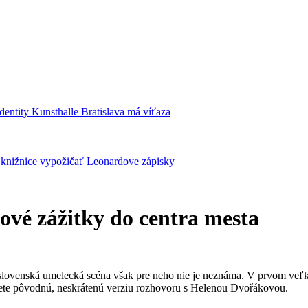
identity Kunsthalle Bratislava má víťaza
j knižnice vypožičať Leonardove zápisky
nové zážitky do centra mesta
slovenská umelecká scéna však pre neho nie je neznáma. V prvom veľkom
ôžete pôvodnú, neskrátenú verziu rozhovoru s Helenou Dvořákovou.