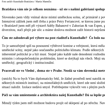
Foto archív Kunsthalle Bratislava / Martin Marenčin
Bratislava vám nie je celkom neznáma - už ste s našimi galériami spolu
Slovensko jsem vždy vnímal skrze místní uměleckou scénu, ač primárně z pov
Intenzivní zážitek jsem měl třeba z práce Petry Feriancové, se kterou jsme
v Bratislavě jsem měl při výstavě Adély Babanové v Zahorian & van Espen, gal
diverzitou, stačí přejít pár ulic a máme doslova možnost zažít historii nejr
Čím ste zabodovali pri výbere na post riaditeľa Kunsthalle? Čo bolo na v
To je samozřejmě spíš na posouzení výběrové komise a veřejnosti, která měla 
umělecké scény, stejně jako současného politického klimatu. Podle některých 
inherentně politické je a být musí. Stejně jako každé naše denodenní rozhodn
místním i celospolečenským problémům, které se dotýkají nás všech. Moji snah
umělecký, geografický i institucionální.
Pracovali ste vo Viedni , doma ste v Prahe. Nezdá sa vám slovenská me
(smích) Na to bych Vám diplomaticky řekl, že žádné prostředí není natolik m
některých místních institucí, na mimořádných umělcích, které zde není složité
situací naložit. Izolace nedává smysl. Potřebujeme vykročit ven s plným pocho
Páči sa vám umiestnenie a architektúra našej Kunsthalle? Dá sa lepšie p
Minulý týden jsem měl možnost budovu projít od sklepení až po střechu. Navšt