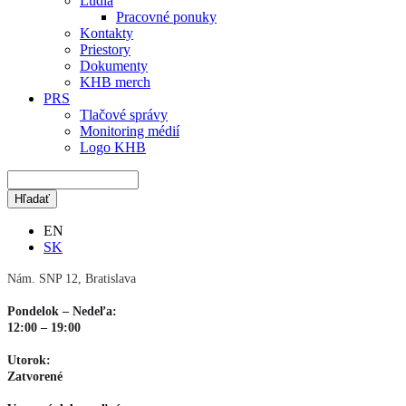
Ľudia
Pracovné ponuky
Kontakty
Priestory
Dokumenty
KHB merch
PRS
Tlačové správy
Monitoring médií
Logo KHB
EN
SK
Nám. SNP 12, Bratislava
Pondelok – Nedeľa:
12:00 – 19:00
Utorok:
Zatvorené