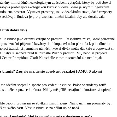
kt poháněný mimořádně neekologickým způsobem vytápění, který by potřeboval
e zabývá probíhající ekologickou krizí v budově, které je svým fungováním
budoucna postarat. Výstavní prostory jsou v dezolátním stavu, dané rozpočty
 setkávají. Budova je pro prezentaci umění ideální, aby ale dosahovala
cítili dobre vy?)
instituce jako extenzi veřejného prostoru. Respektive místa, které přirozeně
ko provozování příjemné kavárny, knihkupectví nebo pár míst k pohodlnému
proti tržnici, příjemnému náměstí, kde si divák může dát kafe a popovídat si
enat. Když si sednete před Kunsthalle Wien v prostoru MQ nebo se projdete
d Centre Pompidou. Okolí Kunsthalle v tomto srovnání ale není nijak
 z branže? Zaujalo ma, že ste absolvent pražskej FAMU. S akými
deální spojení dispozic pro vedení instituce. Práce se studenty totiž
e s umělci z pozice kurátora. Nikdy mě příliš nezajímalo kurátorství opřené
rychlé osobní provázání se zbytkem místní scény. Navíc už mám pronajatý byt
nu svého času. Vést instituci se na dálku úplně nedá.
á aj nové poslanie? Aký je zmysel umenia v dnešnom svete?)