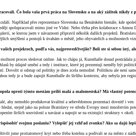
pracovali. Čo bola vaša prvá práca na Slovensku a na aký zážitok nikdy 
zdálí. Například přes reprezentace Slovenska na Benátském bienále, kde spol
 později spolupracovali mimo jiné ve Vídni. Nebo třeba přes kolaborace s Ann
erií, se kterou jsem v návaznosti připravil několik dalších projektů.
Bratislav
ůznějších smýšlení a postojů k úvahám o městě, jeho obyvatelích a možnostech vi
ašich projektoch, podľa vás, najpresvedčivejšie? Boli ste si sebou istý, 
možnost proces sledovat online. Jak to chápu já, Kunsthalle dosud postrádala ja
hlasů by údajně umění a tedy i instituce, které jej prezentují neměly být polit
utí. Dovolit si odstup od politiky je dnes zcela nemožné. Politikou ale není 
ou tedy je a bude zapojit Kunsthalle do širšího kontextu, aby nebyla jen regio
tropola oproti týmto mestám príliš malá a malomestská? Má vlastný pote
alé, aby nemohlo produkovat kvalitní a sebevědomou prezentaci dovnitř i ven. B
 hledat, stejně jako na poloze Bratislavy ve středu Evropy mezi množstvím poten
pením širších souvislostí a navázat a napojit se na existující struktury v okol
rispôsobiť svojmu poslaniu? Vylepšiť jej vzhľad zvonku? Ako sa dajú lepši
ívili jsme protiatomový kryt nebo třeba kotelnu a podívali se na město z nádh