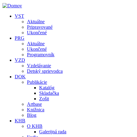
VST
Aktuálne
Pripravované
Ukončené
PRG
Aktuálne
Ukončené
Programovník
VZD
Vzdelávanie
Detský sprievodca
DOK
Publikácie
Katalóg
Skladačka
Zošit
Artbase
Knižnica
Blog
KHB
O KHB
Galerijná rada