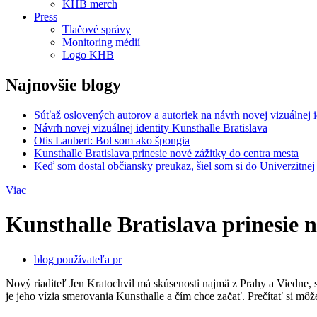
KHB merch
Press
Tlačové správy
Monitoring médií
Logo KHB
Najnovšie blogy
Súťaž oslovených autorov a autoriek na návrh novej vizuálnej 
Návrh novej vizuálnej identity Kunsthalle Bratislava
Otis Laubert: Bol som ako špongia
Kunsthalle Bratislava prinesie nové zážitky do centra mesta
Keď som dostal občiansky preukaz, šiel som si do Univerzitne
Viac
Kunsthalle Bratislava prinesie 
blog používateľa pr
Nový riaditeľ Jen Kratochvil má skúsenosti najmä z Prahy a Viedne, 
je jeho vízia smerovania Kunsthalle a čím chce začať. Prečítať si m