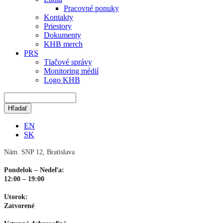
Pracovné ponuky
Kontakty
Priestory
Dokumenty
KHB merch
PRS
Tlačové správy
Monitoring médií
Logo KHB
EN
SK
Nám. SNP 12, Bratislava
Pondelok – Nedeľa:
12:00 – 19:00
Utorok:
Zatvorené