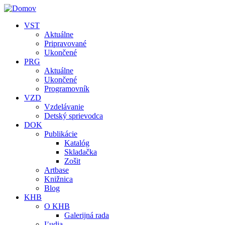
Skočiť na hlavný obsah
VST
Aktuálne
Pripravované
Ukončené
PRG
Aktuálne
Ukončené
Programovník
VZD
Vzdelávanie
Detský sprievodca
DOK
Publikácie
Katalóg
Skladačka
Zošit
Artbase
Knižnica
Blog
KHB
O KHB
Galerijná rada
Ľudia