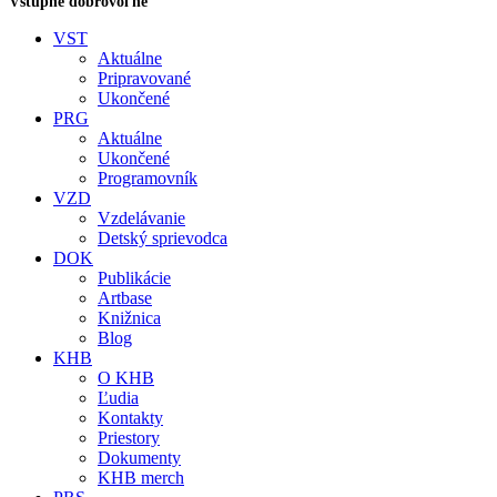
Vstupné dobrovoľné
VST
Aktuálne
Pripravované
Ukončené
PRG
Aktuálne
Ukončené
Programovník
VZD
Vzdelávanie
Detský sprievodca
DOK
Publikácie
Artbase
Knižnica
Blog
KHB
O KHB
Ľudia
Kontakty
Priestory
Dokumenty
KHB merch