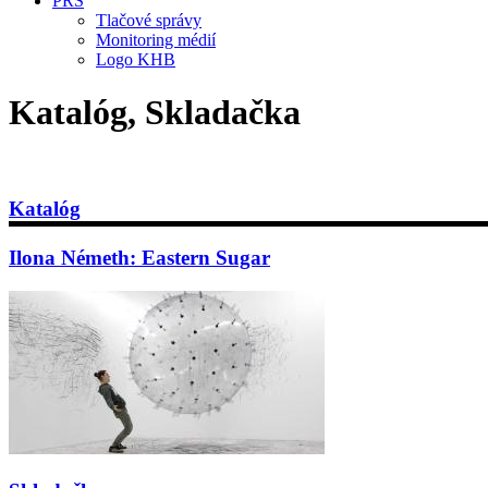
PRS
Tlačové správy
Monitoring médií
Logo KHB
Katalóg, Skladačka
Katalóg
Ilona Németh: Eastern Sugar