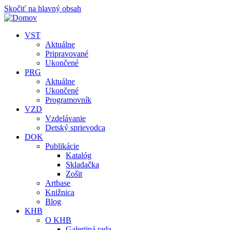
Skočiť na hlavný obsah
VST
Aktuálne
Pripravované
Ukončené
PRG
Aktuálne
Ukončené
Programovník
VZD
Vzdelávanie
Detský sprievodca
DOK
Publikácie
Katalóg
Skladačka
Zošit
Artbase
Knižnica
Blog
KHB
O KHB
Galerijná rada