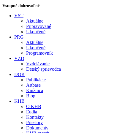
Vstupné dobrovoľné
VST
Aktuálne
Pripravované
Ukončené
PRG
Aktuálne
Ukončené
Programovník
VZD
Vzdelávanie
Detský sprievodca
DOK
Publikácie
Artbase
Knižnica
Blog
KHB
O KHB
Ľudia
Kontakty
Priestory
Dokumenty