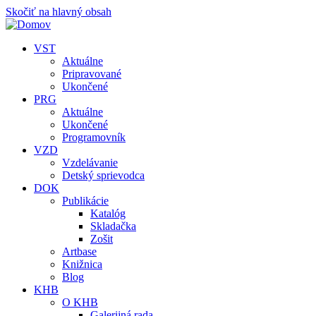
Skočiť na hlavný obsah
VST
Aktuálne
Pripravované
Ukončené
PRG
Aktuálne
Ukončené
Programovník
VZD
Vzdelávanie
Detský sprievodca
DOK
Publikácie
Katalóg
Skladačka
Zošit
Artbase
Knižnica
Blog
KHB
O KHB
Galerijná rada