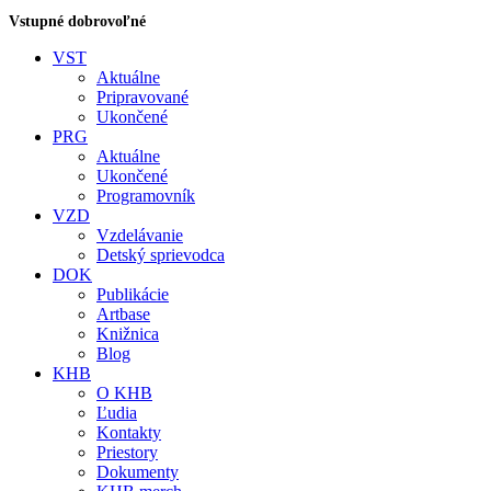
Vstupné dobrovoľné
VST
Aktuálne
Pripravované
Ukončené
PRG
Aktuálne
Ukončené
Programovník
VZD
Vzdelávanie
Detský sprievodca
DOK
Publikácie
Artbase
Knižnica
Blog
KHB
O KHB
Ľudia
Kontakty
Priestory
Dokumenty