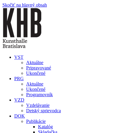
Skočiť na hlavný obsah
VST
Aktuálne
Pripravované
Ukončené
PRG
Aktuálne
Ukončené
Programovník
VZD
Vzdelávanie
Detský sprievodca
DOK
Publikácie
Katalóg
Skladačka