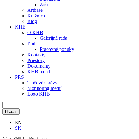
Zošit
Artbase
Knižnica
Blog
KHB
O KHB
Galerijná rada
Ľudia
Pracovné ponuky
Kontakty
Priestory
Dokumenty
KHB merch
PRS
Tlačové správy
Monitoring médií
Logo KHB
EN
SK
Nám. SNP 12, Bratislava