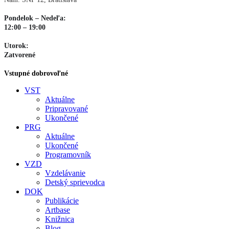
Pondelok – Nedeľa:
12:00 – 19:00
Utorok:
Zatvorené
Vstupné dobrovoľné
VST
Aktuálne
Pripravované
Ukončené
PRG
Aktuálne
Ukončené
Programovník
VZD
Vzdelávanie
Detský sprievodca
DOK
Publikácie
Artbase
Knižnica
Blog