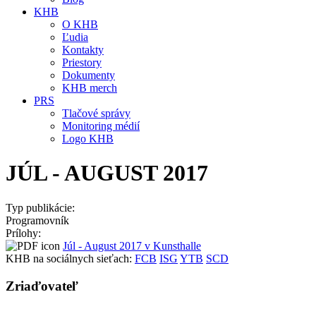
KHB
O KHB
Ľudia
Kontakty
Priestory
Dokumenty
KHB merch
PRS
Tlačové správy
Monitoring médií
Logo KHB
JÚL - AUGUST 2017
Typ publikácie:
Programovník
Prílohy:
Júl - August 2017 v Kunsthalle
KHB na sociálnych sieťach:
FCB
ISG
YTB
SCD
Zriaďovateľ