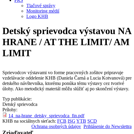
PRS
Tlačové správy
Monitoring médií
Logo KHB
Detský sprievodca výstavou NA
HRANE / AT THE LIMIT/ AM
LIMIT
Sprievodcov výstavami vo forme pracovných zošitov pripravuje
vzdelávacie oddelenie KHB (Daniela Čarná a Lucia Kotvanová) pre
detského návštevníka, ktorému ponúka tému výstavy cez tvorivé
úlohy. Ako metodický materiál môžu slúžiť aj po skončení výstavy.
Typ publikácie:
Detský sprievodca
Prílohy:
14_na-hrane_detsky_sprievodca_fin.pdf
KHB na sociálnych sieťach:
FCB
ISG
YTB
SCD
Ochrana osobných údajov
Prihlásenie do Newslettra
Zriaďovateľ