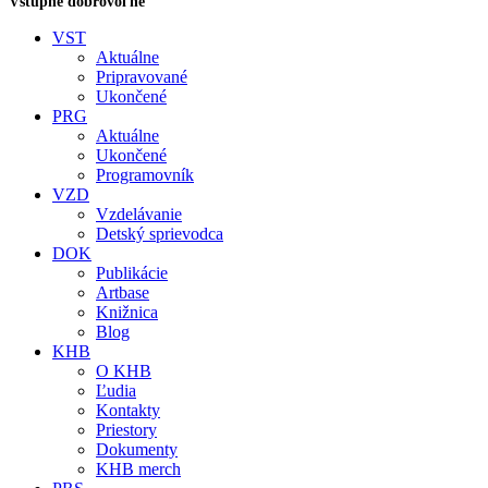
Vstupné dobrovoľné
VST
Aktuálne
Pripravované
Ukončené
PRG
Aktuálne
Ukončené
Programovník
VZD
Vzdelávanie
Detský sprievodca
DOK
Publikácie
Artbase
Knižnica
Blog
KHB
O KHB
Ľudia
Kontakty
Priestory
Dokumenty
KHB merch