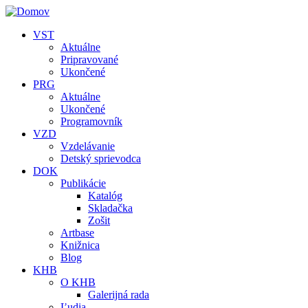
Skočiť na hlavný obsah
VST
Aktuálne
Pripravované
Ukončené
PRG
Aktuálne
Ukončené
Programovník
VZD
Vzdelávanie
Detský sprievodca
DOK
Publikácie
Katalóg
Skladačka
Zošit
Artbase
Knižnica
Blog
KHB
O KHB
Galerijná rada
Ľudia