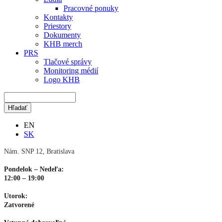
Pracovné ponuky
Kontakty
Priestory
Dokumenty
KHB merch
PRS
Tlačové správy
Monitoring médií
Logo KHB
EN
SK
Nám. SNP 12, Bratislava
Pondelok – Nedeľa:
12:00 – 19:00
Utorok:
Zatvorené