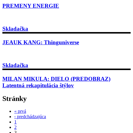
PREMENY ENERGIE
Skladačka
JEAUK KANG: Thinguniverse
Skladačka
MILAN MIKULA: DIELO (PREDOBRAZ)
Latentná rekapitulácia štýlov
Stránky
« prvá
‹ predchádzajúca
1
2
3