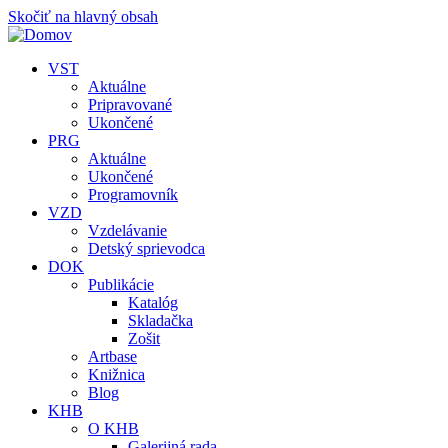
Skočiť na hlavný obsah
VST
Aktuálne
Pripravované
Ukončené
PRG
Aktuálne
Ukončené
Programovník
VZD
Vzdelávanie
Detský sprievodca
DOK
Publikácie
Katalóg
Skladačka
Zošit
Artbase
Knižnica
Blog
KHB
O KHB
Galerijná rada