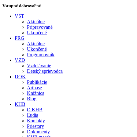
Vstupné dobrovoľné
VST
Aktuálne
Pripravované
Ukončené
PRG
Aktuálne
Ukončené
Programovník
VZD
Vzdelávanie
Detský sprievodca
DOK
Publikácie
Artbase
Knižnica
Blog
KHB
O KHB
Ľudia
Kontakty
Priestory
Dokumenty